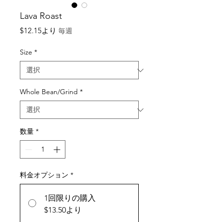
Lava Roast
セ
$12.15
より
毎週
ー
ル
Size
*
価
格
Whole Bean/Grind
*
数量
*
料金オプション
*
1回限りの購入
$13.50より