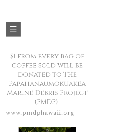
Koʻolau Coffee
$1 from every bag of
coffee sold will be
donated to The
Papahānaumokuākea
Marine Debris Project
(PMDP)
www.pmdphawaii.org