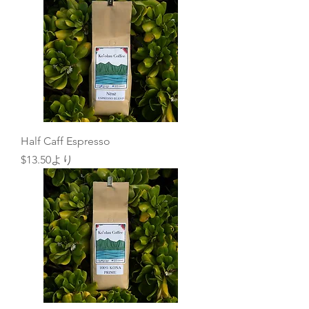
Half Caff Espresso
セール価格
$13.50
より