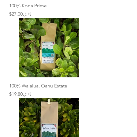
100% Kona Prime
セール価格
$27.00
より
100% Waialua, Oahu Estate
セール価格
$19.80
より