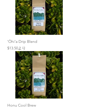
‘Ōhi‘a Drip Blend
セール価格
$13.50
より
Honu Cool Brew