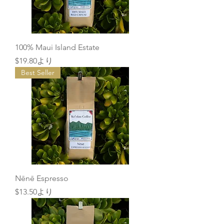
100% Maui Island Estate
セール価格
$19.80
より
Best Seller
Nēnē Espresso
セール価格
$13.50
より